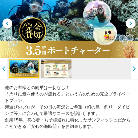
学割はじめました！
【ウミガメ】と泳ぐ！
無人島【幻の島】へ上陸！
到着日に楽しめるプラン集
最終日も楽しめる！プラン集
他のお客様との同乗は一切なし！
人気ランキング
「周りに気を使うのが疲れる」という方のための完全プライベー
トプラン。
海遊びのプロが、その日の海況とご希望（幻の島・釣り・ダイビ
閲覧履歴
ング等）に合わせて最適なコースを設計します。
創業15年、初心者・お子様連れに特化したサンフィッシュだから
こそできる「安心の海時間」をお約束します。
ご案内