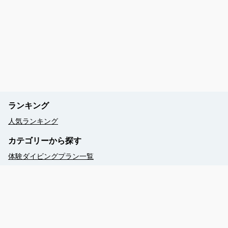
ランキング
人気ランキング
カテゴリーから探す
体験ダイビングプラン一覧
【シュノーケリング】プラン一覧
予約する
【釣り体験】手ぶらでOK！
海の世界がもっと広がる！ライセンス講習
初心者大歓迎！ファンダイビングで石垣島の海を潜り尽く
す！