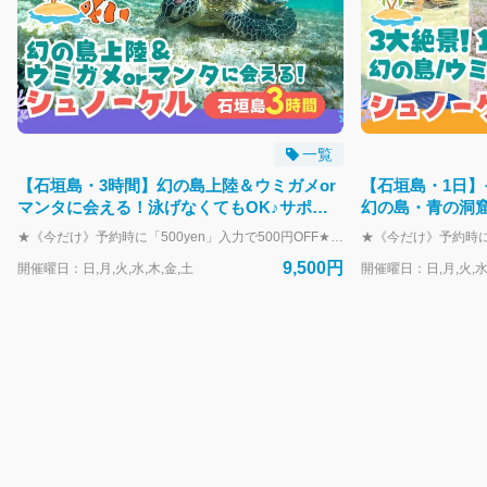
一覧
【石垣島・3時間】幻の島上陸＆ウミガメor
【石垣島・1日】
マンタに会える！泳げなくてもOK♪サポー
幻の島・青の洞
ト充実シュノーケル【GoPro無料】s01
トを厳選｜初心者
★《今だけ》予約時に「500yen」入力で500円OFF★ 砂浜だけでできた“奇跡の無人島”幻の島に上陸し、白砂の絶景ビーチで自由なひとときを満喫！ そのあとは、ウミガメとの大接近が期待できる人気ポイントでシュノーケリングを楽しむ贅沢コース。 初心者やお子様でも安心して楽しめる設計で、SNS映えする写真もたっぷり撮れます！ ＼おすすめポイント／ 【1】ウミガメと一緒に泳げる確率90％超！ シュノーケリングポイントは“ウミガメの楽園”。 運が良ければすぐ近くで呼吸するウミガメに出会えるかも！？ インストラクターが安全にサポートします。 【2】マンタに会えたらラッキー！ 季節によって出現率は変わるけど、マンタに出会える可能性も！ レア体験を求める方にはワクワクが止まらないポイントです♪ 【3】幻の島で自由時間＆映える写真も◎ 白い砂浜に囲まれた幻想的な島に上陸。 フリータイム中は写真を撮ったり貝殻を拾ったり、自分だけの思い出作りができます。 【4】初心者＆子どもも安心のサポート体制 浮き具の貸出あり、ガイドが常に近くで見守ります。 5歳のお子さまから参加OK。泳げなくても楽しめる内容です！ 【5】GoPro無料レンタル＆プロの撮影つき！ レンタカー集合の方限定でGoProを1グループ1台無料レンタル！ さらに、スタッフが撮影した高画質な写真データは全て無料でプレゼントします。 ▶開催スケジュール（所要：約3時間） 午前便：8:00集合～11:30解散 午後便：12:30集合～16:00解散 ▶時間帯えらびのヒント 午前便 → 朝から動きたい派・午後に予定がある方に◎ 午後便 → シュノーケリングポイントが空いていることが多く、海をゆったり独占できるチャンス！ お子様連れや、のんびり楽しみたい方に特におすすめです◎ ※海況や天候によりスケジュールが変更となる場合がございます。 ※帰港時間は当日のポイント移動などで前後刷る場合がございます。 ＼幻の島＆シュノーケリングプランは7300円！／ https://book.isigakijima-diving.com/top/products/7c5e999b-4dca-5e0d-bfd0-4286c117925d?lng=ja-JP ＼更にもう1箇所追加！たっぷり遊びたい人にオススメ／ https://book.isigakijima-diving.com/top/products/55212b5c-03ea-5ce7-afe3-d14c01980ee2?lng=ja-JP
9,500円
開催曜日：日,月,火,水,木,金,土
開催曜日：日,月,火,水