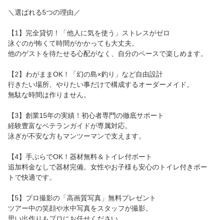
会社案内
＼選ばれる5つの理由／
よくあるお問合わせ
【1】完全貸切！「他人に気を使う」ストレスがゼロ
泳ぐのが怖くて時間がかかっても大丈夫。
ショップサイト
他のゲストを待たせる心配がなく、自分のペースで楽しめます。
【2】わがままOK！「幻の島×釣り」など自由設計
行きたい場所、やりたい事だけで構成するオーダーメイド。
無駄な時間は作りません。
【3】創業15年の実績！初心者専門の徹底サポート
経験豊富なベテランガイドが専属対応。
泳ぎが不安な方もマンツーマンで支えます。
【4】手ぶらでOK！器材無料＆トイレ付ボート
追加料金なしで器材完備。女性やお子様も安心のトイレ付きボー
トで快適です。
【5】プロ撮影の「高画質写真」無料プレゼント
ツアー中の笑顔や水中写真をスタッフが撮影。
思い出作りもプロにお任せください。