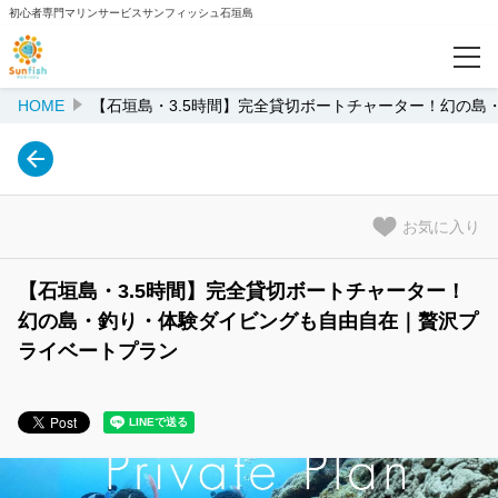
初心者専門マリンサービスサンフィッシュ石垣島
HOME
【石垣島・3.5時間】完全貸切ボートチャーター！幻の
カテゴリー
体験ダイビングプラン一覧
【シュノーケリング】プラン一覧
お気に入り
【釣り体験】手ぶらでOK！
【石垣島・3.5時間】完全貸切ボートチャーター！
海の世界がもっと広がる！ライセンス講習
幻の島・釣り・体験ダイビングも自由自在｜贅沢プ
ライベートプラン
初心者大歓迎！ファンダイビングで石垣島の海を潜り尽くす！
特集
500円OFFクーポン対象プラン