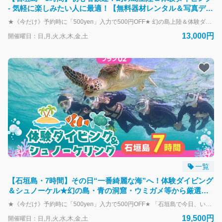
- 気軽に楽しみたい人に最適！【無料器材レンタル＆写真デー
タ】d01
★《今だけ》予約時に「500yen」入力で500円OFF★ 幻の島上陸＆体験ダイビングを満喫！ 石垣島の人気2大スポットを半日で楽しめる、初心者歓迎の3時間プラン！ ＼おすすめポイント／ 【1】幻の島で360度の絶景体験！ 白砂のビーチに囲まれた「幻の島」へ上陸。 フリータイムでは写真撮影やのんびり散策も♪ 【2】初心者専門の体験ダイビング！ カラフルなサンゴや熱帯魚が広がる海で、専属ガイドが丁寧にサポート。 初めてのダイビングでも安心して楽しめます。 【3】写真・動画はすべて無料プレゼント！ スタッフがツアー中の様子を撮影！ 思い出をすぐにシェアできるよう、データは当日中にお渡し。 【4】機材レンタル＆送迎無料！ 必要な器材はすべて無料でご用意。 石垣市街地エリアは送迎対応で、レンタカーがなくても安心♪ 【5】午前・午後の2便開催で予定に合わせやすい！ 旅行中のスケジュールに合わせて選べる便利なプラン。 フライト前や観光の合間にもピッタリ！ 開催スケジュール（所要：約3時間） 午前便：8:30集合 ～ 11:30解散 午後便：12:30集合 ～ 15:30解散 ※海況や天候によりスケジュールが変更となる場合がございます。 ※帰港時間は当日のポイント移動などで前後刷る場合がございます。 コース参加にあたってのご注意 ※当日の海況や予約状況により、安全でスムーズなご案内のため、提携ツアー会社と連携して催行する場合がございます。 ＼幻の島＆シュノーケリングプランは7300円！／ https://book.isigakijima-diving.com/top/products/7c5e999b-4dca-5e0d-bfd0-4286c117925d?lng=ja-JP ＼ウミガメにも会いたい！って人は1日がオススメ！／ https://book.isigakijima-diving.com/top/products/b1d96a94-50fc-56ac-9104-921d2f62560c?lng=ja-JP
13,000円
開催曜日：日,月,火,水,木,金,土
一覧
【石垣島・7時間】その日“一番綺麗な海”へ！体験ダイビング
＆シュノーケル★幻の島・青の洞窟・ウミガメ等から厳選
_d02
★《今だけ》予約時に「500yen」入力で500円OFF★ 「石垣島で今日、いちばん美しい場所」へエスコート。 幻の島・青の洞窟・ウミガメ・手付かずのサンゴ礁の中から、 当日のコンディションが最高のポイントだけをめぐる海遊び満喫プランです。 ＼こんな方におすすめ！／ ① 石垣島で何をするかまだ決めていない ② 幻の島、青の洞窟、ウミガメ…行きたい場所が多くて絞れない！ ③ 一番コンディションが良い「大当たりの海」で遊びたい ④ 初めてのダイビング、ちょっと不安…でも挑戦してみたい！ 海の表情は、風向きや潮の満ち引きで毎日変わります。 「昨日綺麗だった場所が、今日も綺麗とは限らない」。 だからこそ、あえてコースを固定せず、石垣島の海を熟知したベテランガイドが 【幻の島】【青の洞窟】【ウミガメ】【サンゴ礁】の中から、 その日もっとも輝いているスポットを厳選してご案内します。 「今日のベストポイント」だけをいいとこ取りする、最高満足度のお約束プランです。 ※最低限お楽しみいただける内容について 当ツアーでは、「体験ダイビング1回＋シュノーケリング1回」を基本構成とし、天候や海況に合わせて柔軟にコースを組み立てます。 当日のコンディションにより特定のリクエストには添えない場合もありますが、ダイビング＆シュノーケリング体験は必ず実施されますのでご安心ください。 【※アクティビティ実施ポイントに関する重要なお知らせ※】 ・体験ダイビングは、ボートから安全にエントリー可能なポイント（サンゴ礁やウミガメポイント等）で実施いたします。 ・当日のベストポイントとして「青の洞窟」へご案内する場合、洞窟周辺でのアクティビティはシュノーケリングおよび洞窟探検のみとなります（青の洞窟でのダイビングは行いません）。 ▶実施例（過去開催ツアーより） ・体験ダイビング ＆ ウミガメシュノーケリング ＆ サンゴ礁シュノーケリング ・体験ダイビング ＆ 青の洞窟探検・シュノーケリング ＋ 幻の島上陸 ・ウミガメダイビング ＋ サンゴ礁エリアシュノーケリング ＋ 幻の島上陸 季節や海況に合わせて、最適なパターンをご案内しております。 ▶2本目のダイビングにも対応（＋4,000円） 「もっと潜りたい！」という方には、シュノーケリングを体験ダイビングに変更可能（合計2本）なオプションもご用意しています（事前申込制）。 ?開催スケジュール（所要：約7時間） 8:30集合 ～ 15:30頃解散 ※天候や海況によってスケジュールや訪問先は変更になる場合があります。 ※当日の海況や予約状況により、安全でスムーズなご案内のため、同等のサービス基準を満たす提携ショップと共同開催する場合がございます。 ＼幻の島＆体験ダイビングプランは9500円！／ https://book.isigakijima-diving.com/top/products/6e13a86c-ebb3-57e0-9a6b-b7a965eca808?lng=ja-JP ＼幻の島を外せば少しお得に！／ https://book.isigakijima-diving.com/top/products/5fd406cc-5524-5318-94ec-d649ea6df344?lng=ja-JP
19,500円
開催曜日：日,月,火,水,木,金,土