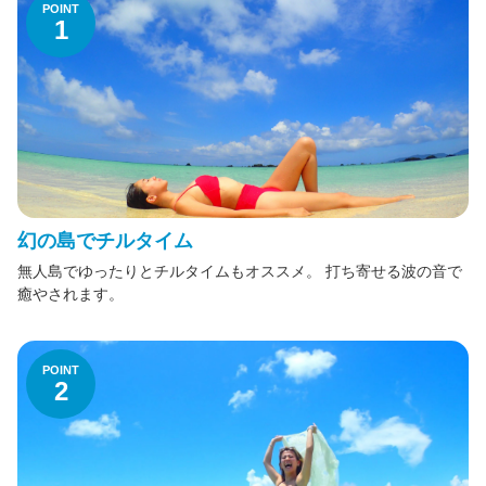
POINT
1
学割はじめました！
【ウミガメ】と泳ぐ！
無人島【幻の島】へ上陸！
到着日に楽しめるプラン集
幻の島でチルタイム
最終日も楽しめる！プラン集
無人島でゆったりとチルタイムもオススメ。 打ち寄せる波の音で
癒やされます。
人気ランキング
POINT
ご案内
2
会社案内
よくあるお問合わせ