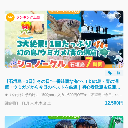
ランキング上位
一覧
【石垣島・1日】その日“一番綺麗な海”へ！幻の島・青の洞
窟・ウミガメから今日のベストを厳選｜初心者歓迎＆送迎・
写真付きs03
★《今だけ》予約時に「500yen」入力で500円OFF★ 「石垣島で今日、いちばん美しい場所」へエスコート。 幻の島・青の洞窟・ウミガメ・手付かずのサンゴ礁の中から、当日のコンディションが最高のポイントだけをめぐる絶景シュノーケルツアー。 ＼こんな方におすすめ！／ ① 石垣島で何をするかまだ決めていない ② 幻の島、青の洞窟、ウミガメ…行きたい場所が多くて絞れない！ ③ 一番コンディションが良い「大当たりの海」で遊びたい ④ 1日で色々なポイントをたっぷり楽しみたい！ 海の表情は、風向きや潮の満ち引きで毎日変わります。「昨日綺麗だった場所が、今日も綺麗とは限らない」。 だからこそ、あえてコースを固定せず、当日の自然コンディションを熟知したベテランガイドが 【幻の島】【青の洞窟】【ウミガメ】【サンゴ礁】の中から、 その日もっとも輝いているスポットを厳選してご案内します。 「今日のベストポイント」だけをいいとこ取りする、最高満足度のお約束プランです。 ※最低限お楽しみいただける内容について 本プランでは、1日2～3回のシュノーケリング（または洞窟探検）を基本構成とし、天候や海況に合わせて柔軟にコースを組み立てます。 当日のコンディションにより特定のリクエスト（絶対に〇〇に行きたい等）には添えない場合もありますが、複数の絶景ポイントでの体験は必ず実施されますのでご安心ください。 ▶ 実施例（過去開催ツアーより） ・幻の島上陸 ＆ ウミガメシュノーケリング ＆ サンゴ礁シュノーケリング ・青の洞窟探検 ＆ ウミガメシュノーケリング ＋ お魚たっぷりポイント ・幻の島上陸 ＋ 青の洞窟探検 ＋ ウミガメシュノーケリング 季節や海況に合わせて、最適なパターンをご案内しております。 開催スケジュール（所要：約7時間） 8:30 集合 ～ 15:30頃 解散 ※天候や海況によってスケジュールや訪問先は変更になる場合があります。 ＼幻の島＆シュノーケリングプランは7300円！／ https://book.isigakijima-diving.com/top/products/7c5e999b-4dca-5e0d-bfd0-4286c117925d?lng=ja-JP ＼半日でできるだけ楽しみたい！／ https://book.isigakijima-diving.com/top/products/f10919bd-41b8-551b-b564-c905180f1f6f?lng=ja-JP
12,500円
開催曜日：日,月,火,水,木,金,土