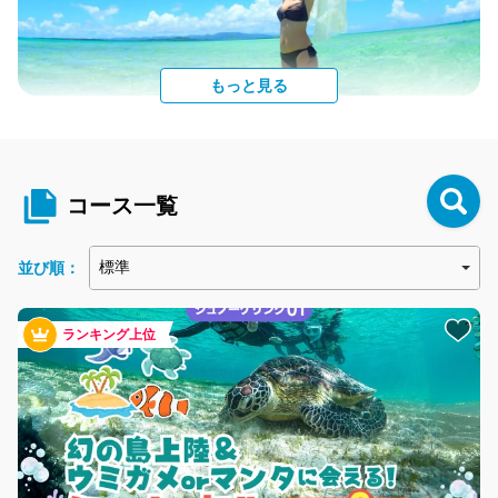
ショップサイト
もっと見る
360度の青い海
小浜島と竹富島の間にポツンと浮かぶ幻の島は、青い海に囲まれ
た八重山一の絶景スポット！ 一生に一度は見るべきの日本屈指の
絶景がココにあります！
コース一覧
並び順：
POINT
3
ランキング上位