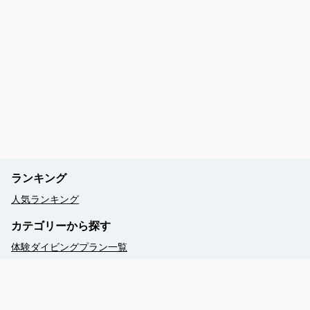
ランキング
人気ランキング
カテゴリーから探す
体験ダイビングプラン一覧
【シュノーケリング】プラン一覧
【釣り体験】手ぶらでOK！
海の世界がもっと広がる！ライセンス講習