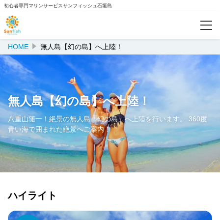
初心者専門マリンサービスサンフィッシュ石垣島
HOME
無人島【幻の島】へ上陸！
カテゴリー
体験ダイビングプラン一覧
【シュノーケリング】プラン一覧
無人島【幻の島】へ上陸！
【釣り体験】手ぶらでOK！
八重山随一！絶景の無人島「幻の島」へ上陸を行います。 360度
青い海で囲まれた絶景へご案内！
海の世界がもっと広がる！ライセンス講習
初心者大歓迎！ファンダイビングで石垣島の海を潜り尽くす！
特集
ハイライト
500円OFFクーポン対象プラン