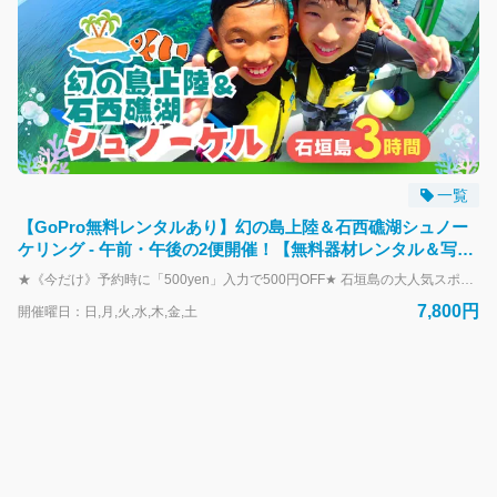
一覧
【GoPro無料レンタルあり】幻の島上陸＆石西礁湖シュノー
ケリング - 午前・午後の2便開催！【無料器材レンタル＆写真
データ】s04
★《今だけ》予約時に「500yen」入力で500円OFF★ 石垣島の大人気スポット「幻の島」に上陸！ 白砂が広がる絶景ビーチで自由時間を満喫したあとは、透明度抜群の石西礁湖でシュノーケリング。 カラフルな魚たちと泳ぐ、家族にも人気の半日ツアーです。 ＼おすすめポイント／ 【1】幻の島で360度の絶景体験！ 白砂だけでできた“奇跡の無人島”に上陸！ エメラルドグリーンの海に囲まれた特別なロケーションで、自由に写真撮影や砂遊び、貝殻探しなどが楽しめます。 【2】透明度バツグン！石西礁湖でシュノーケリング 石垣島随一の美しさを誇る「石西礁湖」で、カラフルな熱帯魚やサンゴ礁と出会うシュノーケリング体験！ 初心者やお子さまも安心。インストラクターが丁寧にサポートします。 【3】GoPro無料レンタル＆プロの撮影つき！ レンタカー集合の方にはGoProを1グループ1台無料レンタル！ さらにスタッフが撮影した写真・動画データもその日のうちに無料プレゼントします♪ 【4】器材レンタル＆送迎もすべて無料！ マスク、フィン、ウェットスーツなど必要な器材はすべて無料！ 石垣市街地エリアの宿泊先から無料送迎もあるので、移動も楽ちん♪ 【5】お子様・初心者も大歓迎！ 5歳から参加OK！ 浮き輪や箱メガネなど子ども用アイテムも充実しており、泳げない方もスタッフがしっかりサポート。家族みんなで楽しめます。 開催スケジュール（所要：約3.5時間） 午前便：8:00集合～11:30解散 午後便：12:30集合～16:00解散 ※海況や天候によりスケジュールが変更となる場合がございます。 ※帰港時間は当日のポイント移動などで前後刷る場合がございます。 ＼幻の島＆ウミガメorマンタシュノーケリング！／ https://book.isigakijima-diving.com/top/products/f10919bd-41b8-551b-b564-c905180f1f6f?lng=ja-JP ＼1日たっぷり海で遊びたい人にオススメ／ https://book.isigakijima-diving.com/top/products/55212b5c-03ea-5ce7-afe3-d14c01980ee2?lng=ja-JP
7,800円
開催曜日：日,月,火,水,木,金,土