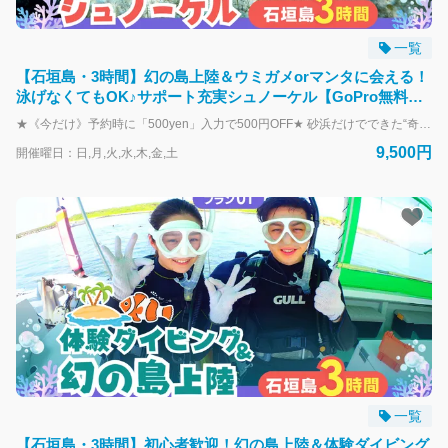
撮影はスタッフにお任せ
ツアー写真の無料プレゼントを行っております。写真撮影はスタ
一覧
ッフにお任せ！ 様々な構図でお撮りしますので、リクエストも遠
【石垣島・3時間】幻の島上陸＆ウミガメorマンタに会える！
慮なくどうぞ！
泳げなくてもOK♪サポート充実シュノーケル【GoPro無料】
s01
★《今だけ》予約時に「500yen」入力で500円OFF★ 砂浜だけでできた“奇跡の無人島”幻の島に上陸し、白砂の絶景ビーチで自由なひとときを満喫！ そのあとは、ウミガメとの大接近が期待できる人気ポイントでシュノーケリングを楽しむ贅沢コース。 初心者やお子様でも安心して楽しめる設計で、SNS映えする写真もたっぷり撮れます！ ＼おすすめポイント／ 【1】ウミガメと一緒に泳げる確率90％超！ シュノーケリングポイントは“ウミガメの楽園”。 運が良ければすぐ近くで呼吸するウミガメに出会えるかも！？ インストラクターが安全にサポートします。 【2】マンタに会えたらラッキー！ 季節によって出現率は変わるけど、マンタに出会える可能性も！ レア体験を求める方にはワクワクが止まらないポイントです♪ 【3】幻の島で自由時間＆映える写真も◎ 白い砂浜に囲まれた幻想的な島に上陸。 フリータイム中は写真を撮ったり貝殻を拾ったり、自分だけの思い出作りができます。 【4】初心者＆子どもも安心のサポート体制 浮き具の貸出あり、ガイドが常に近くで見守ります。 5歳のお子さまから参加OK。泳げなくても楽しめる内容です！ 【5】GoPro無料レンタル＆プロの撮影つき！ レンタカー集合の方限定でGoProを1グループ1台無料レンタル！ さらに、スタッフが撮影した高画質な写真データは全て無料でプレゼントします。 ▶開催スケジュール（所要：約3時間） 午前便：8:00集合～11:30解散 午後便：12:30集合～16:00解散 ▶時間帯えらびのヒント 午前便 → 朝から動きたい派・午後に予定がある方に◎ 午後便 → シュノーケリングポイントが空いていることが多く、海をゆったり独占できるチャンス！ お子様連れや、のんびり楽しみたい方に特におすすめです◎ ※海況や天候によりスケジュールが変更となる場合がございます。 ※帰港時間は当日のポイント移動などで前後刷る場合がございます。 ＼幻の島＆シュノーケリングプランは7300円！／ https://book.isigakijima-diving.com/top/products/7c5e999b-4dca-5e0d-bfd0-4286c117925d?lng=ja-JP ＼更にもう1箇所追加！たっぷり遊びたい人にオススメ／ https://book.isigakijima-diving.com/top/products/55212b5c-03ea-5ce7-afe3-d14c01980ee2?lng=ja-JP
9,500円
開催曜日：日,月,火,水,木,金,土
一覧
【石垣島・3時間】初心者歓迎！幻の島上陸＆体験ダイビング