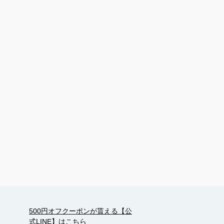
500円オフクーポンが貰える【公
式LINE】はこちら