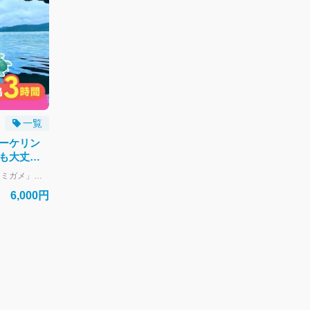
一覧
ーケリン
も大丈
トで安心
石垣島の人気スポット「青の洞窟」と「ウミガメ」を半日で欲張り体験！ ボートを使わないビーチ出発だから船酔いの心配はゼロ。 足の着く浅瀬からスタートするので、久しぶりの海や泳ぎに自信がない方の「シュノーケリング」を全力サポートします！ ＼おすすめポイント／ 【1】神秘のパワースポット「青の洞窟」探検！ ジャングルを抜けた先にある、青く輝く神秘の洞窟へ。 洞窟内での探検はもちろん、入り口での「SNS映えシルエット写真」は一生の思い出になります！ 【2】高確率！ウミガメの楽園へご案内 高確率で出会える「ウミガメの家」を熟知。 手が届きそうな距離で、優雅に泳いだりお食事したりする野生の姿を、高い遭遇率でご案内します。 【3】船酔いゼロ！車移動＆ビーチエントリー 全行程を専用車で移動するため、船に弱い方も安心。 ボートから飛び込むのではなく、自分の足で立てる浅瀬から少しずつ水に慣れていけるのが最大の強みです。 【4】泳ぎが苦手でも安心の「水中タクシー」 泳ぎが苦手な方はガイドが引く大きな浮き輪に掴まっているだけでOK！ 移動中や帰り道もガイドが景色を案内しながら引っ張るので、体力に自信がない方も無理なく楽しめます。 【5】高画質写真＆市街地送迎が全て無料！ スタッフ撮影の高画質なデータは全て無料プレゼント。 さらに、ツアー後にそのまま「シャワー施設」や「飲食店」へお送りする柔軟な送迎も対応可能です！ ?開催スケジュール（所要：約3時間） 午前便：08:00集合～11:00解散 午後便：12:30集合～15:30解散 ※海況や天候により、安全を優先してスケジュールやポイントを変更する場合がございます。 ※対象年齢：3歳～60歳。お子様やご年配の方も安心してご参加いただける設計です。
6,000円