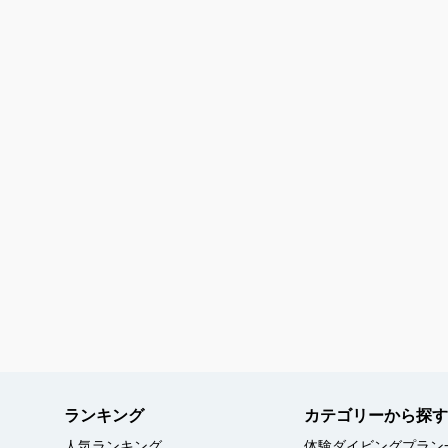
午後開催ツアー
短時間
1日ツアー
青の洞窟
ランキング
カテゴリーから探す
人気ランキング
体験ダイビングプラン