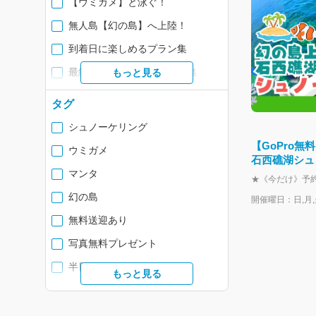
【ウミガメ】と泳ぐ！
無人島【幻の島】へ上陸！
到着日に楽しめるプラン集
最終日も楽しめる！プラン集
もっと見る
タグ
シュノーケリング
【GoPro
ウミガメ
石西礁湖シュ
マンタ
便開催！【無
タ】s04
幻の島
開催曜日：日,月,火
無料送迎あり
写真無料プレゼント
半日ツアー
もっと見る
初心者歓迎
午前開催ツアー