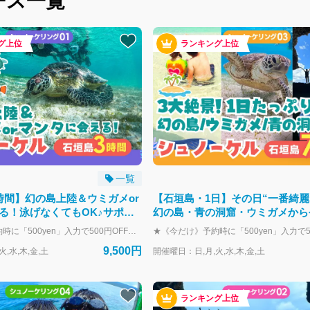
ース一覧
グ上位
ランキング上位
一覧
時間】幻の島上陸＆ウミガメor
【石垣島・1日】その日“一番綺麗
る！泳げなくてもOK♪サポー
幻の島・青の洞窟・ウミガメから
ケル【GoPro無料】s01
ストを厳選｜初心者歓迎＆送迎・
★《今だけ》予約時に「500yen」入力で500円OFF★ 砂浜だけでできた“奇跡の無人島”幻の島に上陸し、白砂の絶景ビーチで自由なひとときを満喫！ そのあとは、ウミガメとの大接近が期待できる人気ポイントでシュノーケリングを楽しむ贅沢コース。 初心者やお子様でも安心して楽しめる設計で、SNS映えする写真もたっぷり撮れます！ ＼おすすめポイント／ 【1】ウミガメと一緒に泳げる確率90％超！ シュノーケリングポイントは“ウミガメの楽園”。 運が良ければすぐ近くで呼吸するウミガメに出会えるかも！？ インストラクターが安全にサポートします。 【2】マンタに会えたらラッキー！ 季節によって出現率は変わるけど、マンタに出会える可能性も！ レア体験を求める方にはワクワクが止まらないポイントです♪ 【3】幻の島で自由時間＆映える写真も◎ 白い砂浜に囲まれた幻想的な島に上陸。 フリータイム中は写真を撮ったり貝殻を拾ったり、自分だけの思い出作りができます。 【4】初心者＆子どもも安心のサポート体制 浮き具の貸出あり、ガイドが常に近くで見守ります。 5歳のお子さまから参加OK。泳げなくても楽しめる内容です！ 【5】GoPro無料レンタル＆プロの撮影つき！ レンタカー集合の方限定でGoProを1グループ1台無料レンタル！ さらに、スタッフが撮影した高画質な写真データは全て無料でプレゼントします。 ▶開催スケジュール（所要：約3時間） 午前便：8:00集合～11:30解散 午後便：12:30集合～16:00解散 ▶時間帯えらびのヒント 午前便 → 朝から動きたい派・午後に予定がある方に◎ 午後便 → シュノーケリングポイントが空いていることが多く、海をゆったり独占できるチャンス！ お子様連れや、のんびり楽しみたい方に特におすすめです◎ ※海況や天候によりスケジュールが変更となる場合がございます。 ※帰港時間は当日のポイント移動などで前後刷る場合がございます。 ＼幻の島＆シュノーケリングプランは7300円！／ https://book.isigakijima-diving.com/top/products/7c5e999b-4dca-5e0d-bfd0-4286c117925d?lng=ja-JP ＼更にもう1箇所追加！たっぷり遊びたい人にオススメ／ https://book.isigakijima-diving.com/top/products/55212b5c-03ea-5ce7-afe3-d14c01980ee2?lng=ja-JP
s03
9,500円
,水,木,金,土
開催曜日：日,月,火,水,木,金,土
ランキング上位