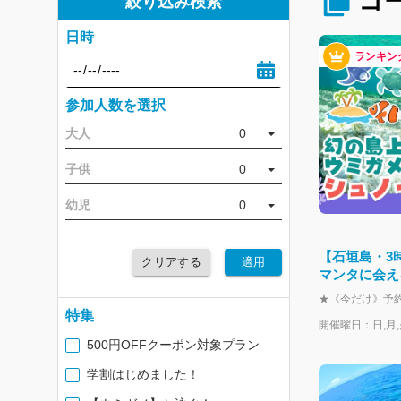
コ
絞り込み検索
日時
ランキン
参加人数を選択
大人
0
子供
0
幼児
0
【石垣島・3
クリアする
適用
マンタに会え
ト充実シュノー
特集
開催曜日：日,月,火
500円OFFクーポン対象プラン
学割はじめました！