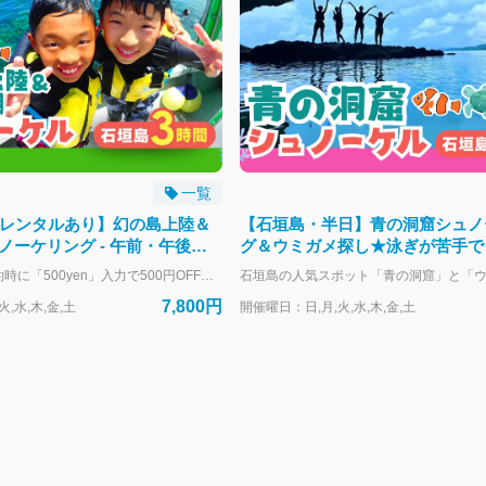
一覧
無料レンタルあり】幻の島上陸＆
【石垣島・半日】青の洞窟シュノ
ノーケリング - 午前・午後の2
グ＆ウミガメ探し★泳ぎが苦手で
料器材レンタル＆写真デー
夫！足の着く浅瀬＆浮き輪サポー
★《今だけ》予約時に「500yen」入力で500円OFF★ 石垣島の大人気スポット「幻の島」に上陸！ 白砂が広がる絶景ビーチで自由時間を満喫したあとは、透明度抜群の石西礁湖でシュノーケリング。 カラフルな魚たちと泳ぐ、家族にも人気の半日ツアーです。 ＼おすすめポイント／ 【1】幻の島で360度の絶景体験！ 白砂だけでできた“奇跡の無人島”に上陸！ エメラルドグリーンの海に囲まれた特別なロケーションで、自由に写真撮影や砂遊び、貝殻探しなどが楽しめます。 【2】透明度バツグン！石西礁湖でシュノーケリング 石垣島随一の美しさを誇る「石西礁湖」で、カラフルな熱帯魚やサンゴ礁と出会うシュノーケリング体験！ 初心者やお子さまも安心。インストラクターが丁寧にサポートします。 【3】GoPro無料レンタル＆プロの撮影つき！ レンタカー集合の方にはGoProを1グループ1台無料レンタル！ さらにスタッフが撮影した写真・動画データもその日のうちに無料プレゼントします♪ 【4】器材レンタル＆送迎もすべて無料！ マスク、フィン、ウェットスーツなど必要な器材はすべて無料！ 石垣市街地エリアの宿泊先から無料送迎もあるので、移動も楽ちん♪ 【5】お子様・初心者も大歓迎！ 5歳から参加OK！ 浮き輪や箱メガネなど子ども用アイテムも充実しており、泳げない方もスタッフがしっかりサポート。家族みんなで楽しめます。 開催スケジュール（所要：約3.5時間） 午前便：8:00集合～11:30解散 午後便：12:30集合～16:00解散 ※海況や天候によりスケジュールが変更となる場合がございます。 ※帰港時間は当日のポイント移動などで前後刷る場合がございます。 ＼幻の島＆ウミガメorマンタシュノーケリング！／ https://book.isigakijima-diving.com/top/products/f10919bd-41b8-551b-b564-c905180f1f6f?lng=ja-JP ＼1日たっぷり海で遊びたい人にオススメ／ https://book.isigakijima-diving.com/top/products/55212b5c-03ea-5ce7-afe3-d14c01980ee2?lng=ja-JP
7,800円
,水,木,金,土
開催曜日：日,月,火,水,木,金,土